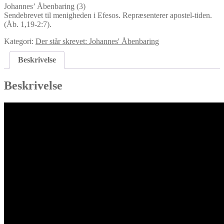
Johannes’ Åbenbaring (3)
Sendebrevet til menigheden i Efesos. Repræsenterer apostel-tiden.
(Åb. 1,19-2:7).
Kategori:
Der står skrevet: Johannes' Åbenbaring
Beskrivelse
Beskrivelse