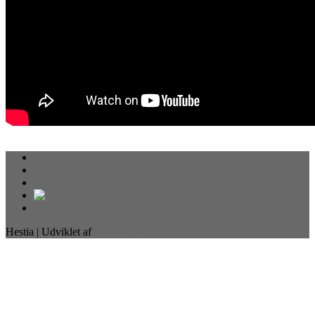
Ressourcer
Kalender
Om
Hestia | Udviklet af
ThemeIsle