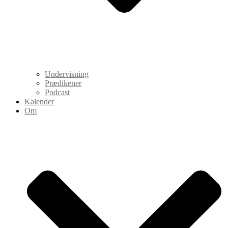
Undervisning
Prædikener
Podcast
Kalender
Om