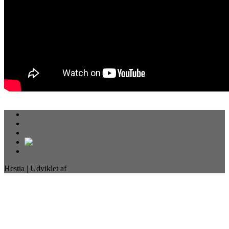
Ressourcer
Kalender
Om
Hestia | Udviklet af
ThemeIsle