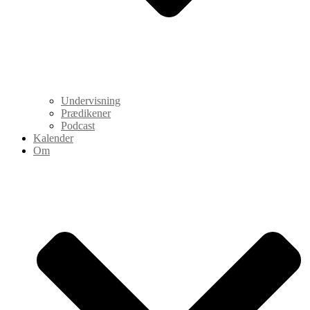
Undervisning
Prædikener
Podcast
Kalender
Om