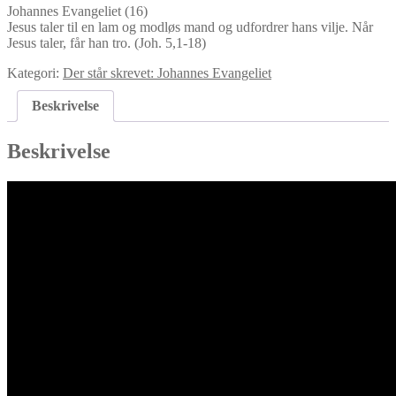
Johannes Evangeliet (16)
Jesus taler til en lam og modløs mand og udfordrer hans vilje. Når
Jesus taler, får han tro. (Joh. 5,1-18)
Kategori:
Der står skrevet: Johannes Evangeliet
Beskrivelse
Beskrivelse