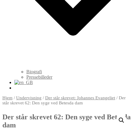
Biografi
Pressebilleder
Hjem
/
Undervisning
/
Der står skrevet: Johannes Evangeliet
/ Der
står skrevet 62: Den syge ved Betesda dam
Der står skrevet 62: Den syge ved Betesda
dam