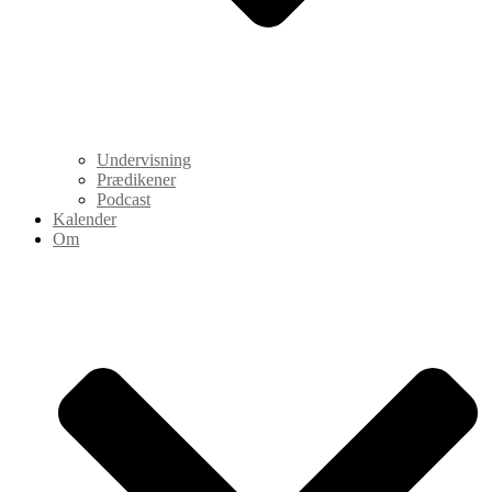
Undervisning
Prædikener
Podcast
Kalender
Om