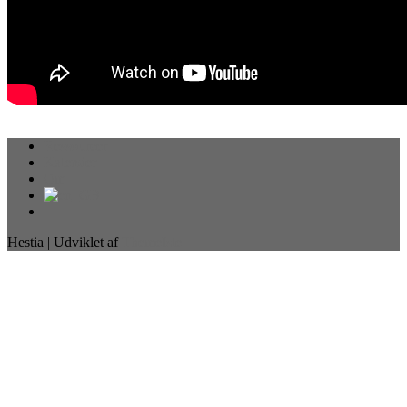
Ressourcer
Kalender
Om
Hestia | Udviklet af
ThemeIsle